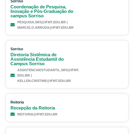
Sorriso
Coordenação de Pesquisa,
Inovação e Pós-Graduação do
campus Sorriso
PESQUISA.SRS@IFMT.EDU.BR |
MARCELO.ARRUDA@IFMT.EDU.BR
Sorriso
Diretoria Sistêmica de
Assistência Estudantil do
Campus Sorriso
ASSISTENCIAESTUDANTIL.SRS@IFMT.
EDU.BR |
KELLEN.CRISTINE@IFMT.EDU.BR
Reitoria
Recepção da Reitoria
REITORIA@IFMT.EDU.BR