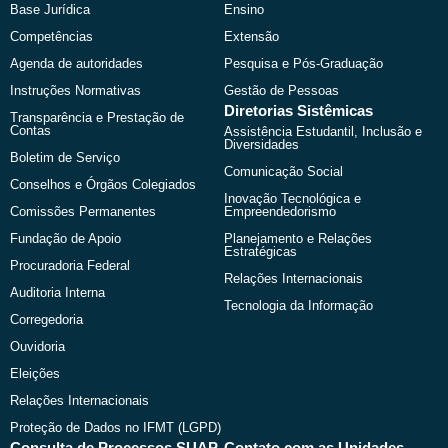
k
e
a
Base Jurídica
Ensino
r
m
Competências
Extensão
Agenda de autoridades
Pesquisa e Pós-Graduação
Instruções Normativas
Gestão de Pessoas
Diretorias Sistêmicas
Transparência e Prestação de
Contas
Assistência Estudantil, Inclusão e
Diversidades
Boletim de Serviço
Comunicação Social
Conselhos e Órgãos Colegiados
Inovação Tecnológica e
Comissões Permanentes
Empreendedorismo
Fundação de Apoio
Planejamento e Relações
Estratégicas
Procuradoria Federal
Relações Internacionais
Auditoria Interna
Tecnologia da Informação
Corregedoria
Ouvidoria
Eleições
Relações Internacionais
Proteção de Dados no IFMT (LGPD)
Consulta de Processos SUAP
Contato com as Unidades