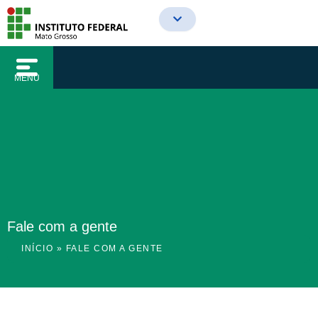
o
Ir
conteúdo
para
o
conteúdo
MENU
Fale com a gente
INÍCIO
»
FALE COM A GENTE