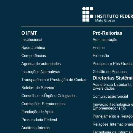
O IFMT
Pró-Reitorias
Institucional
Administração
Base Jurídica
Ensino
Competências
Extensão
Agenda de autoridades
Pesquisa e Pós-Gradu
Instruções Normativas
Gestão de Pessoas
Diretorias Sistêm
Transparência e Prestação de Contas
Assistência Estudantil,
Boletim de Serviço
Diversidades
Conselhos e Órgãos Colegiados
Comunicação Social
Comissões Permanentes
Inovação Tecnológica 
Empreendedorismo
Fundação de Apoio
Planejamento e Relaçõ
Procuradoria Federal
Relações Internacionai
Auditoria Interna
Tecnologia da Informa