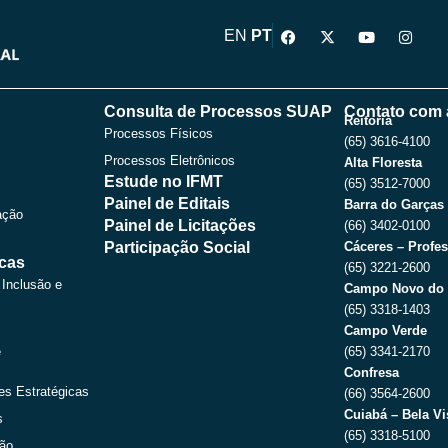
F
X
Y
I
EN
PT
a
-
o
n
c
t
u
s
e
w
t
t
b
i
u
a
o
t
b
g
Consulta de Processos SUAP
Contato com 
o
t
e
r
Reitoria
Processos Físicos
k
e
a
(65) 3616-4100
r
m
Processos Eletrônicos
Alta Floresta
Estude no IFMT
(65) 3512-7000
Painel de Editais
Barra do Garças
ação
Painel de Licitações
(66) 3402-0100
Participação Social
Cáceres – Profes
icas
(65) 3221-2600
 Inclusão e
Campo Novo do 
(65) 3318-1403
Campo Verde
e
(65) 3341-2170
Confresa
es Estratégicas
(66) 3564-2600
Cuiabá – Bela Vi
s
(65) 3318-5100
ção