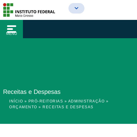
o
Ir
conteúdo
para
o
conteúdo
MENU
Receitas e Despesas
INÍCIO
»
PRÓ-REITORIAS
»
ADMINISTRAÇÃO
»
ORÇAMENTO
»
RECEITAS E DESPESAS