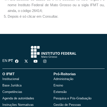
nome Instituto Federal de Mato Grosso ou a sigla IFMT ou,
ainda, o código 26414;
Depois é só clicar em Consultar.
F
X
Y
I
EN
PT
a
-
o
n
c
t
u
s
e
w
t
t
b
i
u
a
O IFMT
Pró-Reitorias
o
t
b
g
Institucional
Administração
o
t
e
r
k
e
a
Base Jurídica
Ensino
r
m
Competências
Extensão
Agenda de autoridades
Pesquisa e Pós-Graduação
Instruções Normativas
Gestão de Pessoas