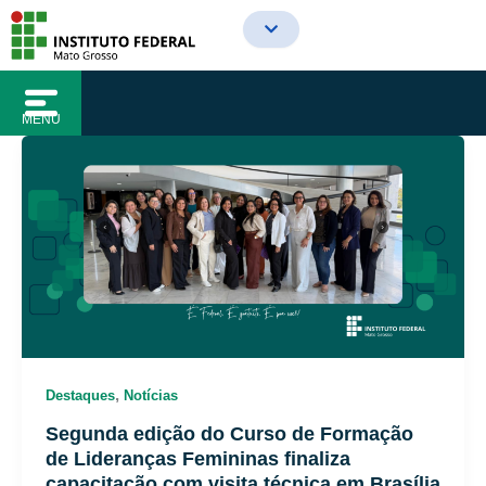
o
Ir
conteúdo
para
o
conteúdo
MENU
,
Destaques
Notícias
Segunda edição do Curso de Formação
de Lideranças Femininas finaliza
capacitação com visita técnica em Brasília