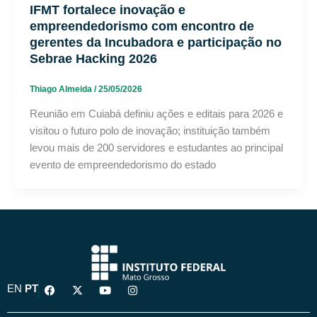
IFMT fortalece inovação e
empreendedorismo com encontro de
gerentes da Incubadora e participação no
Sebrae Hacking 2026
Thiago Almeida
/
25/05/2026
Reunião em Cuiabá definiu ações e editais para 2026 e
visitou o futuro polo de inovação; instituição também
levou mais de 200 servidores e estudantes ao principal
evento de empreendedorismo do estado
F
X
Y
I
EN
PT
a
-
o
n
c
t
u
s
e
w
t
t