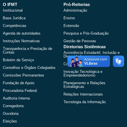
b
i
u
a
O IFMT
Pró-Reitorias
o
t
b
g
Institucional
Administração
o
t
e
r
k
e
a
Base Jurídica
Ensino
r
m
Competências
Extensão
Agenda de autoridades
Pesquisa e Pós-Graduação
Instruções Normativas
Gestão de Pessoas
Diretorias Sistêmicas
Transparência e Prestação de
Contas
Assistência Estudantil, Inclusão e
Diversidades
Boletim de Serviço
Comunicação Social
Conselhos e Órgãos Colegiados
Inovação Tecnológica e
Comissões Permanentes
Empreendedorismo
Fundação de Apoio
Planejamento e Relações
Estratégicas
Procuradoria Federal
Relações Internacionais
Auditoria Interna
Tecnologia da Informação
Corregedoria
Ouvidoria
Eleições