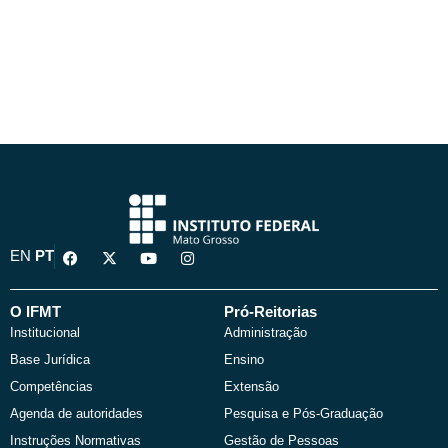
F
X
Y
I
EN
PT
a
-
o
n
c
t
u
s
e
w
t
t
b
i
u
a
O IFMT
Pró-Reitorias
o
t
b
g
Institucional
Administração
o
t
e
r
k
e
a
Base Jurídica
Ensino
r
m
Competências
Extensão
Agenda de autoridades
Pesquisa e Pós-Graduação
Instruções Normativas
Gestão de Pessoas