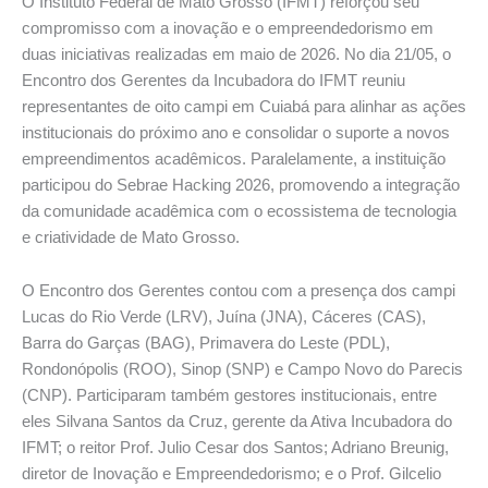
O Instituto Federal de Mato Grosso (IFMT) reforçou seu
compromisso com a inovação e o empreendedorismo em
duas iniciativas realizadas em maio de 2026. No dia 21/05, o
Encontro dos Gerentes da Incubadora do IFMT reuniu
representantes de oito campi em Cuiabá para alinhar as ações
institucionais do próximo ano e consolidar o suporte a novos
empreendimentos acadêmicos. Paralelamente, a instituição
participou do Sebrae Hacking 2026, promovendo a integração
da comunidade acadêmica com o ecossistema de tecnologia
e criatividade de Mato Grosso.
O Encontro dos Gerentes contou com a presença dos campi
Lucas do Rio Verde (LRV), Juína (JNA), Cáceres (CAS),
Barra do Garças (BAG), Primavera do Leste (PDL),
Rondonópolis (ROO), Sinop (SNP) e Campo Novo do Parecis
(CNP). Participaram também gestores institucionais, entre
eles Silvana Santos da Cruz, gerente da Ativa Incubadora do
IFMT; o reitor Prof. Julio Cesar dos Santos; Adriano Breunig,
diretor de Inovação e Empreendedorismo; e o Prof. Gilcelio