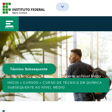
o
Ir
conteúdo
para
o
conteúdo
MENU
Técnico Subsequente
Curso de Técnico em Química Subsequente ao Nível Médio
INÍCIO
»
CURSOS
»
CURSO DE TÉCNICO EM QUÍMICA
SUBSEQUENTE AO NÍVEL MÉDIO