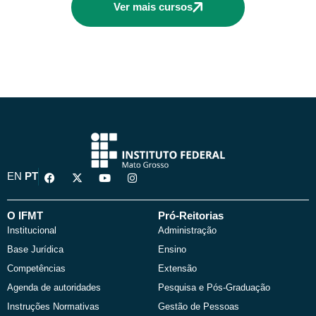
Ver mais cursos
F
X
Y
I
EN
PT
a
-
o
n
c
t
u
s
e
w
t
t
b
i
u
a
O IFMT
Pró-Reitorias
o
t
b
g
Institucional
Administração
o
t
e
r
k
e
a
Base Jurídica
Ensino
r
m
Competências
Extensão
Agenda de autoridades
Pesquisa e Pós-Graduação
Instruções Normativas
Gestão de Pessoas