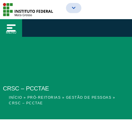
o
Ir
conteúdo
para
o
conteúdo
MENU
CRSC – PCCTAE
INÍCIO
»
PRÓ-REITORIAS
»
GESTÃO DE PESSOAS
»
CRSC – PCCTAE