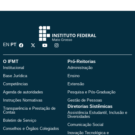
F
X
Y
I
EN
PT
a
-
o
n
c
t
u
s
e
w
t
t
b
i
u
a
O IFMT
Pró-Reitorias
o
t
b
g
Institucional
Administração
o
t
e
r
k
e
a
Base Jurídica
Ensino
r
m
Competências
Extensão
Agenda de autoridades
Pesquisa e Pós-Graduação
Instruções Normativas
Gestão de Pessoas
Diretorias Sistêmicas
Transparência e Prestação de
Contas
Assistência Estudantil, Inclusão e
Diversidades
Boletim de Serviço
Comunicação Social
Conselhos e Órgãos Colegiados
Inovação Tecnológica e