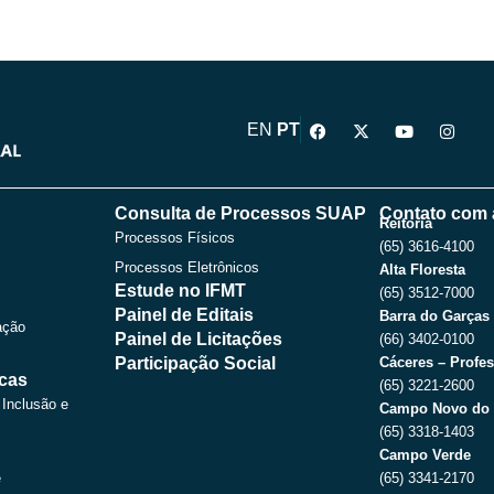
F
X
Y
I
EN
PT
a
-
o
n
c
t
u
s
e
w
t
t
b
i
u
a
o
t
b
g
Consulta de Processos SUAP
Contato com 
o
t
e
r
Reitoria
Processos Físicos
k
e
a
(65) 3616-4100
r
m
Processos Eletrônicos
Alta Floresta
Estude no IFMT
(65) 3512-7000
Painel de Editais
Barra do Garças
ação
Painel de Licitações
(66) 3402-0100
Participação Social
Cáceres – Profes
icas
(65) 3221-2600
 Inclusão e
Campo Novo do 
(65) 3318-1403
Campo Verde
e
(65) 3341-2170