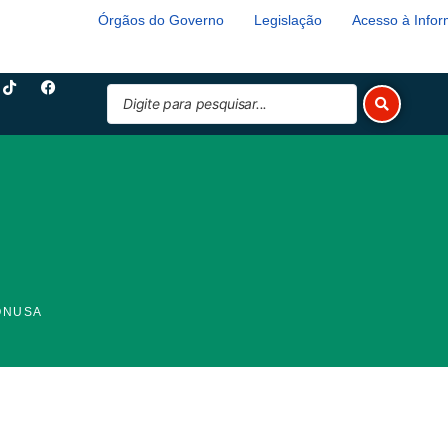
Órgãos do Governo
Legislação
Acesso à Info
T
F
Pesquisar
i
a
k
c
...
t
e
o
b
k
o
o
k
ONUSA