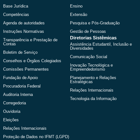
o
t
e
r
k
e
a
Base Jurídica
Ensino
r
m
Competências
Extensão
Agenda de autoridades
Pesquisa e Pós-Graduação
Instruções Normativas
Gestão de Pessoas
Diretorias Sistêmicas
Transparência e Prestação de
Contas
Assistência Estudantil, Inclusão e
Diversidades
Boletim de Serviço
Comunicação Social
Conselhos e Órgãos Colegiados
Inovação Tecnológica e
Comissões Permanentes
Empreendedorismo
Fundação de Apoio
Planejamento e Relações
Estratégicas
Procuradoria Federal
Relações Internacionais
Auditoria Interna
Tecnologia da Informação
Corregedoria
Ouvidoria
Eleições
Relações Internacionais
Proteção de Dados no IFMT (LGPD)