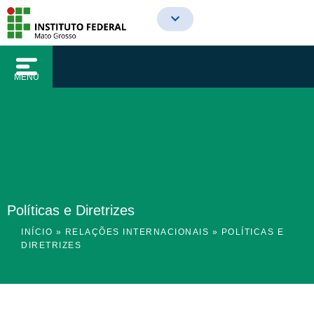
o
Ir
conteúdo
para
o
conteúdo
MENU
Políticas e Diretrizes
INÍCIO
»
RELAÇÕES INTERNACIONAIS
»
POLÍTICAS E
DIRETRIZES