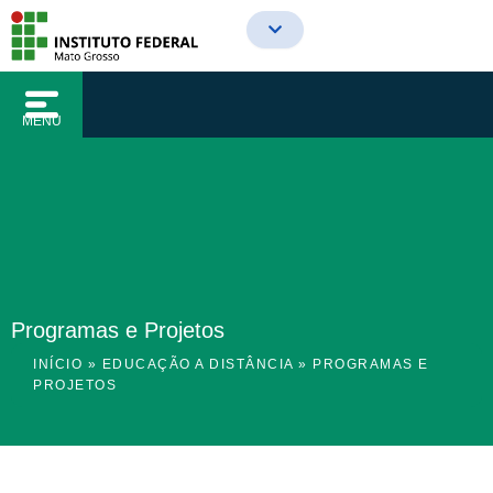
o
Ir
conteúdo
para
o
conteúdo
MENU
Programas e Projetos
INÍCIO
»
EDUCAÇÃO A DISTÂNCIA
»
PROGRAMAS E
PROJETOS