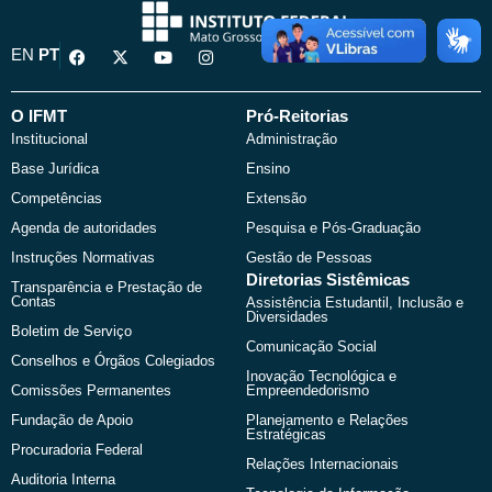
F
X
Y
I
EN
PT
a
-
o
n
c
t
u
s
e
w
t
t
b
i
u
a
O IFMT
Pró-Reitorias
o
t
b
g
Institucional
Administração
o
t
e
r
k
e
a
Base Jurídica
Ensino
r
m
Competências
Extensão
Agenda de autoridades
Pesquisa e Pós-Graduação
Instruções Normativas
Gestão de Pessoas
Diretorias Sistêmicas
Transparência e Prestação de
Contas
Assistência Estudantil, Inclusão e
Diversidades
Boletim de Serviço
Comunicação Social
Conselhos e Órgãos Colegiados
Inovação Tecnológica e
Comissões Permanentes
Empreendedorismo
Fundação de Apoio
Planejamento e Relações
Estratégicas
Procuradoria Federal
Relações Internacionais
Auditoria Interna