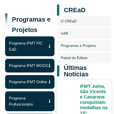
CREaD
Programas e
O CREaD
Projetos
UAB
Programa IFMT FIC
Programas e Projetos
EaD
Painel de Editais
Programa IFMT MOOC
Últimas
Notícias
Programa IFMT Online
DESTAQUES
IFMT Juína,
São Vicente
e Canarana
Programa
conquistam
Profuncionário
medalhas na
15º