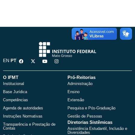
F
X
Y
I
EN
PT
a
-
o
n
c
t
u
s
e
w
t
t
b
i
u
a
O IFMT
Pró-Reitorias
o
t
b
g
Institucional
Administração
o
t
e
r
k
e
a
Base Jurídica
Ensino
r
m
Competências
Extensão
Agenda de autoridades
Pesquisa e Pós-Graduação
Instruções Normativas
Gestão de Pessoas
Diretorias Sistêmicas
Transparência e Prestação de
Contas
Assistência Estudantil, Inclusão e
Diversidades