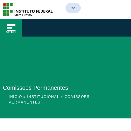
o
Ir
conteúdo
para
o
conteúdo
MENU
Comissões Permanentes
INÍCIO
»
INSTITUCIONAL
»
COMISSÕES
PERMANENTES